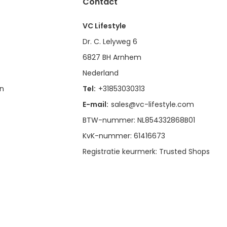
Contact
VC Lifestyle
Dr. C. Lelyweg 6
6827 BH Arnhem
Nederland
en
Tel:
+31853030313
E-mail:
sales@vc-lifestyle.com
BTW-nummer: NL854332868B01
KvK-nummer: 61416673
Registratie keurmerk: Trusted Shops