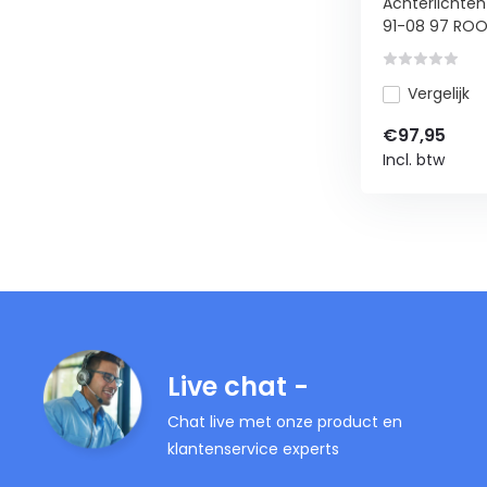
Achterlichte
91-08 97 ROOD
Vergelijk
€97,95
Incl. btw
Live chat -
Chat live met onze product en
klantenservice experts