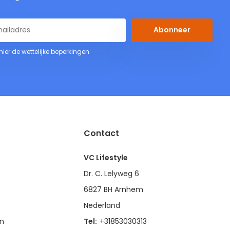
Abonneer
 hier de wettelijke beperkingen
Contact
VC Lifestyle
Dr. C. Lelyweg 6
6827 BH Arnhem
Nederland
en
Tel:
+31853030313