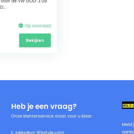
n voor de VW GOLF 3 09
...
Op voorraad
Bekijken
Heb je een vraag?
Onze klantenservice staat voor u klaar:
Meld 
aanbi
E:
sales@vc-lifestyle.com