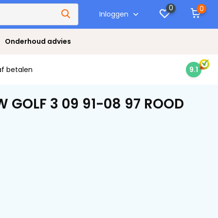
0
0
Inloggen
Onderhoud advies
af betalen
9.1
W GOLF 3 09 91-08 97 ROOD