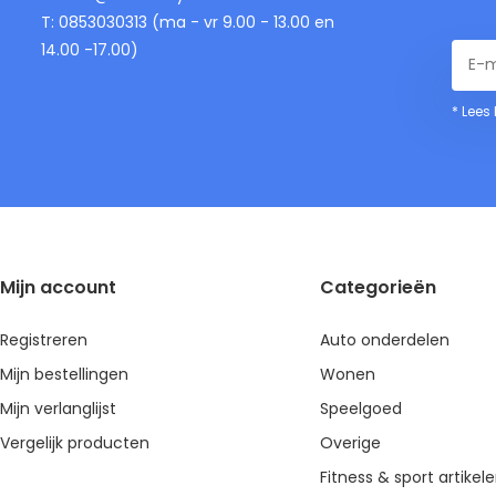
T: 0853030313 (ma - vr 9.00 - 13.00 en
14.00 -17.00)
* Lees
Mijn account
Categorieën
Registreren
Auto onderdelen
Mijn bestellingen
Wonen
Mijn verlanglijst
Speelgoed
Vergelijk producten
Overige
Fitness & sport artikel