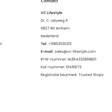
Contact
VC Lifestyle
Dr. C. Lelyweg 6
6827 BH Arnhem
Nederland
en
Tel:
+31853030313
E-mail:
sales@vc-lifestyle.com
BTW-nummer: NL854332868B01
KvK-nummer: 61416673
Registratie keurmerk: Trusted Shops