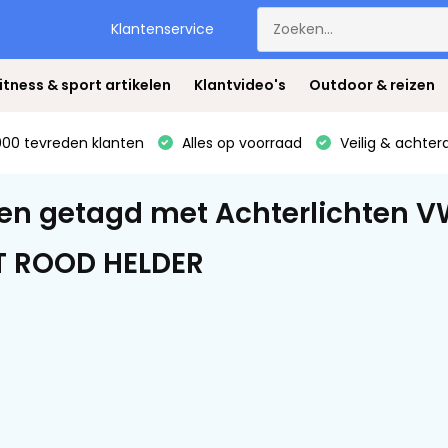
Klantenservice
itness & sport artikelen
Klantvideo's
Outdoor & reizen
00 tevreden klanten
Alles op voorraad
Veilig & achter
en getagd met Achterlichten VW
T ROOD HELDER