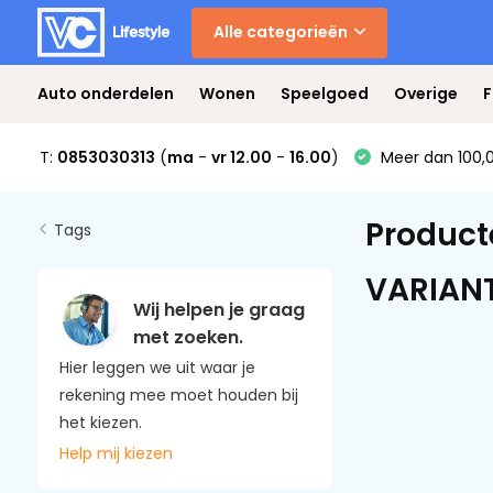
Alle categorieën
Auto onderdelen
Wonen
Speelgoed
Overige
F
T:
0853030313
(
ma
-
vr 12.00
-
16.00
)
Meer dan 100,0
Product
Tags
VARIAN
Wij helpen je graag
met zoeken.
Hier leggen we uit waar je
rekening mee moet houden bij
het kiezen.
Help mij kiezen