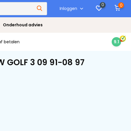
0
0
Inloggen
Onderhoud advies
af betalen
9.1
 GOLF 3 09 91-08 97