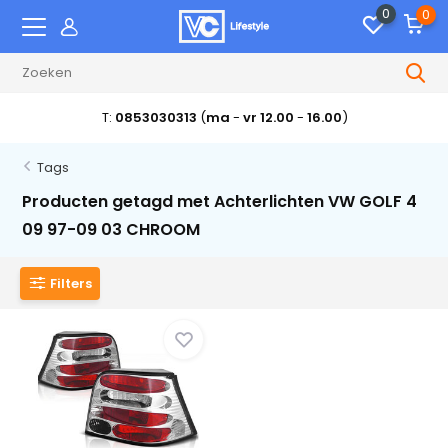
0
0
T:
0853030313
(
ma
-
vr 12.00
-
16.00
)
Tags
Producten getagd met Achterlichten VW GOLF 4
09 97-09 03 CHROOM
Filters