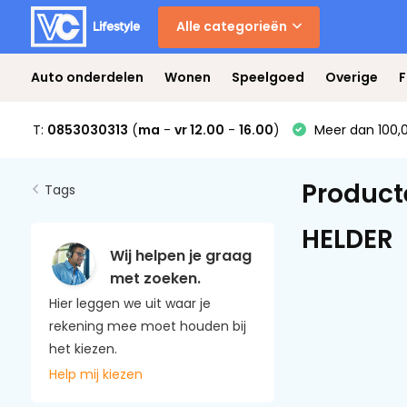
Alle categorieën
Auto onderdelen
Wonen
Speelgoed
Overige
F
T:
0853030313
(
ma
-
vr 12.00
-
16.00
)
Meer dan 100,0
Product
Tags
HELDER
Wij helpen je graag
met zoeken.
Hier leggen we uit waar je
rekening mee moet houden bij
het kiezen.
Help mij kiezen