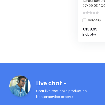
Achterlichte
97-09 03 ROO
Vergelijk
€138,95
Incl. btw
Live chat -
Chat live met onze product en
klantenservice experts