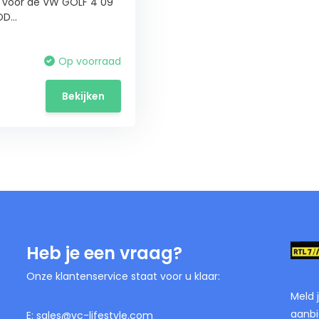
n voor de VW GOLF 4 09
D...
Op voorraad
Bekijken
Heb je een vraag?
Onze klantenservice staat voor u klaar:
Meld 
aanbi
E:
sales@vc-lifestyle.com