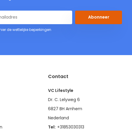
Abonneer
 hier de wettelijke beperkingen
Contact
VC Lifestyle
Dr. C. Lelyweg 6
6827 BH Arnhem
Nederland
en
Tel:
+31853030313