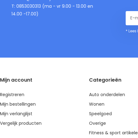
T: 0853030313 (ma - vr 9.00 - 13.00 en
14.00 -17.00)
* Lees
Mijn account
Categorieën
Registreren
Auto onderdelen
Mijn bestellingen
Wonen
Mijn verlanglijst
Speelgoed
Vergelijk producten
Overige
Fitness & sport artikel