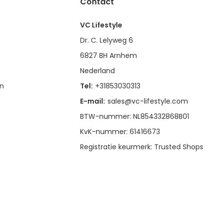
Contact
VC Lifestyle
Dr. C. Lelyweg 6
6827 BH Arnhem
Nederland
en
Tel:
+31853030313
E-mail:
sales@vc-lifestyle.com
BTW-nummer: NL854332868B01
KvK-nummer: 61416673
Registratie keurmerk: Trusted Shops