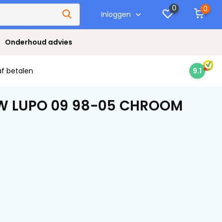
0
0
Inloggen
Onderhoud advies
af betalen
9.1
VW LUPO 09 98-05 CHROOM