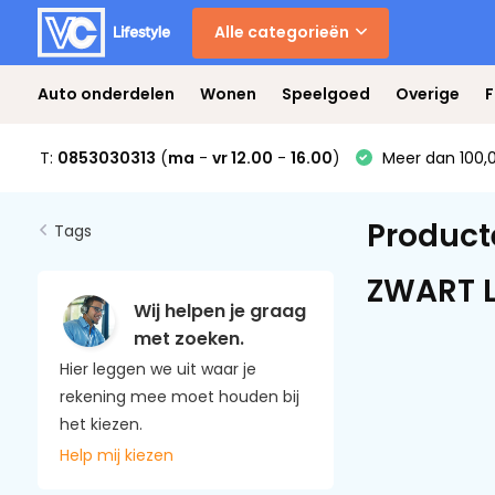
Alle categorieën
Auto onderdelen
Wonen
Speelgoed
Overige
F
T:
0853030313
(
ma
-
vr 12.00
-
16.00
)
Meer dan 100,0
Product
Tags
ZWART 
Wij helpen je graag
met zoeken.
Hier leggen we uit waar je
rekening mee moet houden bij
het kiezen.
Help mij kiezen