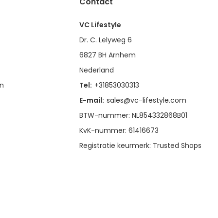
Contact
VC Lifestyle
Dr. C. Lelyweg 6
6827 BH Arnhem
Nederland
en
Tel:
+31853030313
E-mail:
sales@vc-lifestyle.com
BTW-nummer: NL854332868B01
KvK-nummer: 61416673
Registratie keurmerk: Trusted Shops