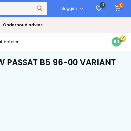
0
0
Inloggen
Onderhoud advies
af betalen
9.1
VW PASSAT B5 96-00 VARIANT