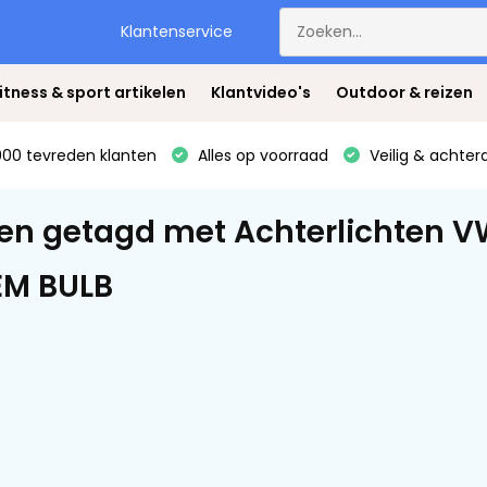
Klantenservice
itness & sport artikelen
Klantvideo's
Outdoor & reizen
00 tevreden klanten
Alles op voorraad
Veilig & achter
en getagd met Achterlichten V
EM BULB