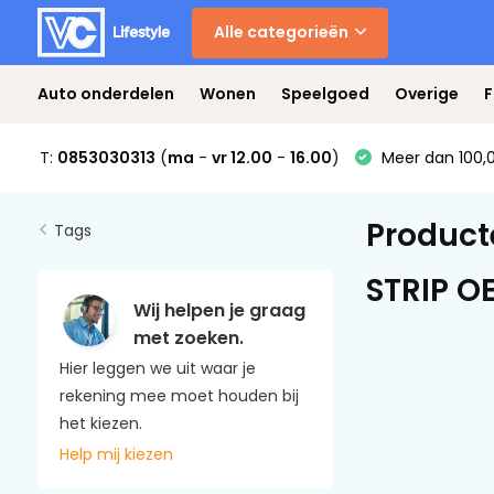
Alle categorieën
Auto onderdelen
Wonen
Speelgoed
Overige
F
T:
0853030313
(
ma
-
vr 12.00
-
16.00
)
Meer dan 100,0
Product
Tags
STRIP O
Wij helpen je graag
met zoeken.
Hier leggen we uit waar je
rekening mee moet houden bij
het kiezen.
Help mij kiezen