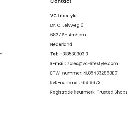
Contact
VC Lifestyle
Dr. C. Lelyweg 6
6827 BH Arnhem
Nederland
en
Tel:
+31853030313
E-mail:
sales@vc-lifestyle.com
BTW-nummer: NL854332868B01
KvK-nummer: 61416673
Registratie keurmerk: Trusted Shops