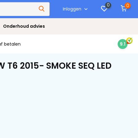
0
0
Inloggen
Onderhoud advies
af betalen
9.1
W T6 2015- SMOKE SEQ LED