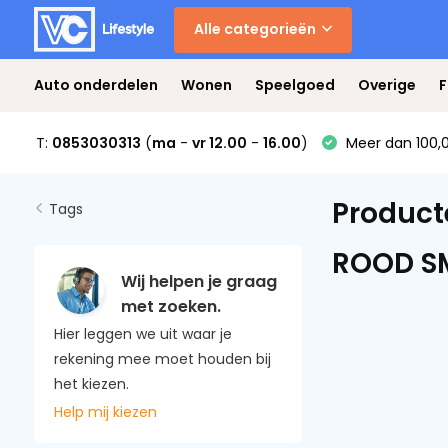
Alle categorieën
Auto onderdelen
Wonen
Speelgoed
Overige
F
T:
0853030313
(
ma
-
vr 12.00
-
16.00
)
Meer dan 100,0
Product
Tags
ROOD SM
Wij helpen je graag
met zoeken.
Hier leggen we uit waar je
rekening mee moet houden bij
het kiezen.
Help mij kiezen