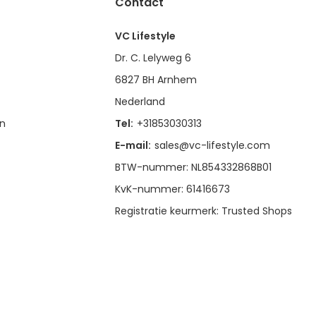
Contact
VC Lifestyle
Dr. C. Lelyweg 6
6827 BH Arnhem
Nederland
en
Tel:
+31853030313
E-mail:
sales@vc-lifestyle.com
BTW-nummer: NL854332868B01
KvK-nummer: 61416673
Registratie keurmerk: Trusted Shops