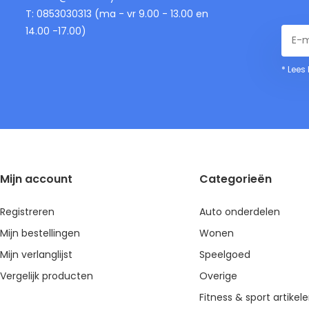
T: 0853030313 (ma - vr 9.00 - 13.00 en
14.00 -17.00)
* Lees
Mijn account
Categorieën
Registreren
Auto onderdelen
Mijn bestellingen
Wonen
Mijn verlanglijst
Speelgoed
Vergelijk producten
Overige
Fitness & sport artikel