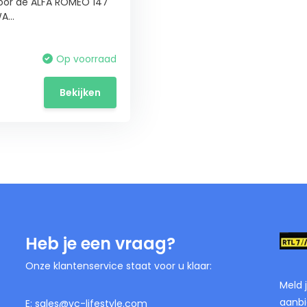
or de ALFA ROMEO 147
A...
Op voorraad
Bekijken
Heb je een vraag?
Onze klantenservice staat voor u klaar:
Meld 
aanbi
E:
sales@vc-lifestyle.com