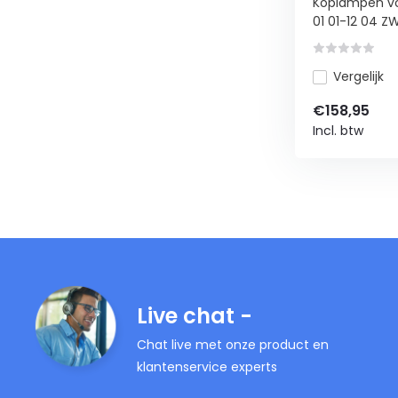
Koplampen vo
01 01-12 04 ZW
Vergelijk
€158,95
Incl. btw
Live chat -
Chat live met onze product en
klantenservice experts