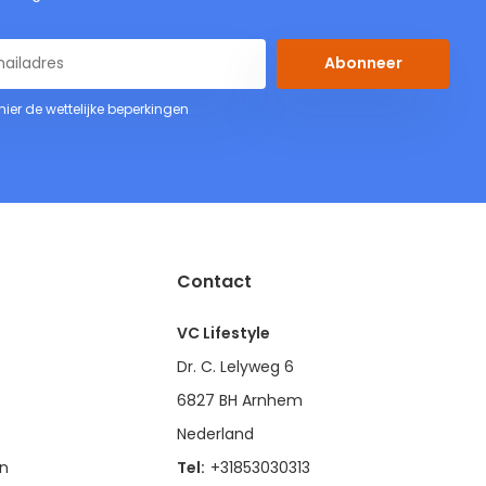
Abonneer
 hier de wettelijke beperkingen
Contact
VC Lifestyle
Dr. C. Lelyweg 6
6827 BH Arnhem
Nederland
en
Tel:
+31853030313