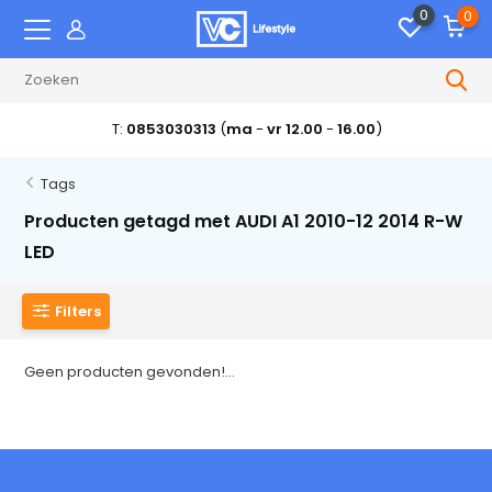
0
0
T:
0853030313
(
ma
-
vr 12.00
-
16.00
)
Tags
Producten getagd met AUDI A1 2010-12 2014 R-W
LED
Filters
Geen producten gevonden!...