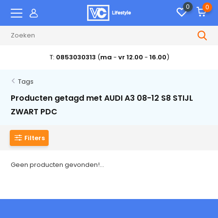
0
0
T:
0853030313
(
ma
-
vr 12.00
-
16.00
)
Tags
Producten getagd met AUDI A3 08-12 S8 STIJL
ZWART PDC
Filters
Geen producten gevonden!...