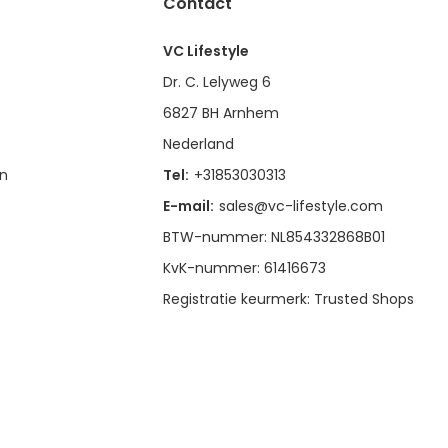
Contact
VC Lifestyle
Dr. C. Lelyweg 6
6827 BH Arnhem
Nederland
en
Tel:
+31853030313
E-mail:
sales@vc-lifestyle.com
BTW-nummer: NL854332868B01
KvK-nummer: 61416673
Registratie keurmerk: Trusted Shops