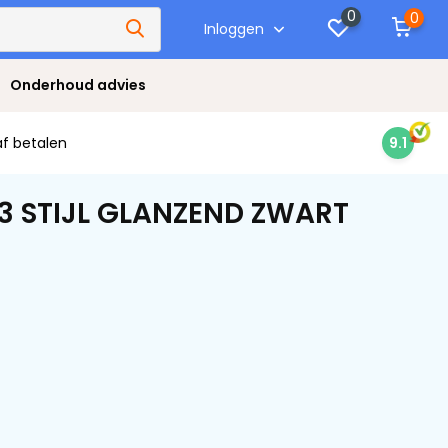
0
0
Inloggen
Onderhoud advies
af betalen
9.1
S3 STIJL GLANZEND ZWART