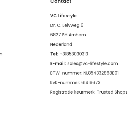
Contact
VC Lifestyle
Dr. C. Lelyweg 6
6827 BH Arnhem
Nederland
en
Tel:
+31853030313
E-mail:
sales@vc-lifestyle.com
BTW-nummer: NL854332868B01
KvK-nummer: 61416673
Registratie keurmerk: Trusted Shops