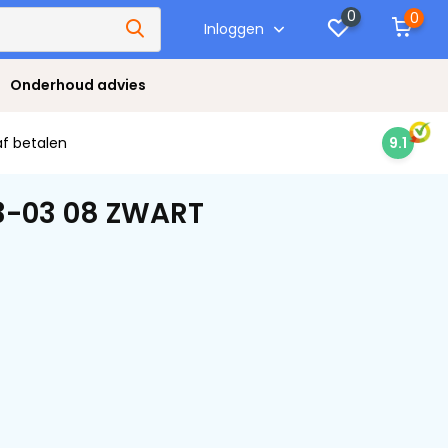
0
0
Inloggen
Onderhoud advies
af betalen
9.1
3-03 08 ZWART