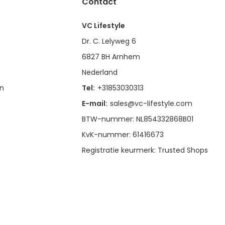
Contact
VC Lifestyle
Dr. C. Lelyweg 6
6827 BH Arnhem
Nederland
en
Tel:
+31853030313
E-mail:
sales@vc-lifestyle.com
BTW-nummer: NL854332868B01
KvK-nummer: 61416673
Registratie keurmerk: Trusted Shops