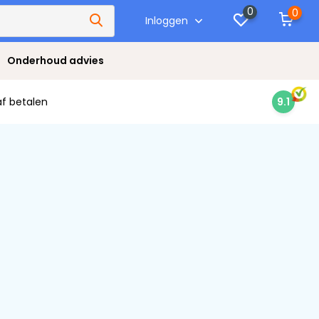
0
0
Inloggen
Onderhoud advies
af betalen
9.1