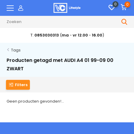
0
0
T:
0853030313
(
ma
-
vr 12.00
-
16.00
)
Tags
Producten getagd met AUDI A4 01 99-09 00
ZWART
Filters
Geen producten gevonden!...