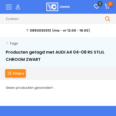
0
0
T:
0853030313
(
ma
-
vr 12.00
-
16.00
)
Tags
Producten getagd met AUDI A4 04-08 RS STIJL
CHROOM ZWART
Filters
Geen producten gevonden!...