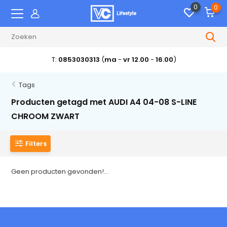
0
0
T:
0853030313
(
ma
-
vr 12.00
-
16.00
)
Tags
Producten getagd met AUDI A4 04-08 S-LINE
CHROOM ZWART
Filters
Geen producten gevonden!...