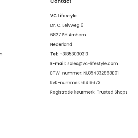
Contact
VC Lifestyle
Dr. C. Lelyweg 6
6827 BH Arnhem
Nederland
en
Tel:
+31853030313
E-mail:
sales@vc-lifestyle.com
BTW-nummer: NL854332868B01
KvK-nummer: 61416673
Registratie keurmerk: Trusted Shops