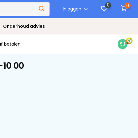
0
0
Inloggen
Onderhoud advies
af betalen
9.1
-10 00