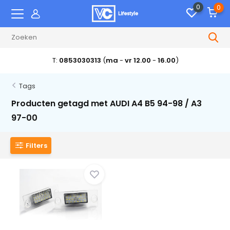
0
0
T:
0853030313
(
ma
-
vr 12.00
-
16.00
)
Tags
Producten getagd met AUDI A4 B5 94-98 / A3
97-00
Filters