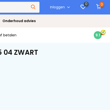
0
0
Inloggen
Onderhoud advies
af betalen
9.1
5 04 ZWART