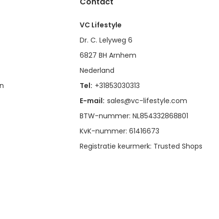
Contact
VC Lifestyle
Dr. C. Lelyweg 6
6827 BH Arnhem
Nederland
en
Tel:
+31853030313
E-mail:
sales@vc-lifestyle.com
BTW-nummer: NL854332868B01
KvK-nummer: 61416673
Registratie keurmerk: Trusted Shops