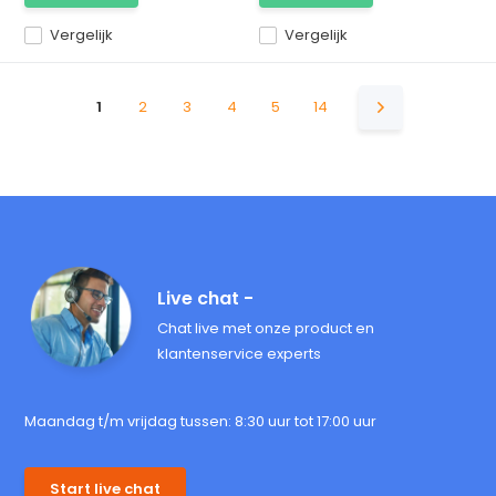
Vergelijk
Vergelijk
1
2
3
4
5
14
Live chat -
Chat live met onze product en
klantenservice experts
Maandag t/m vrijdag tussen: 8:30 uur tot 17:00 uur
Start live chat