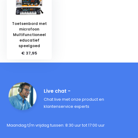
Toetsenbord met
microfoon
Multifunctioneel
educatief
speelgoed
€ 37,95
Live chat -
Chat live met onze product en
klantenservice experts
Maandag t/m vrijdag tussen: 8:30 uur tot 17:00 uur