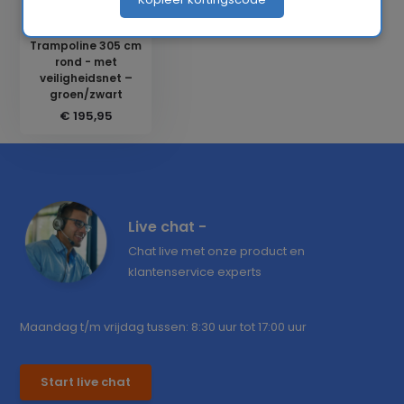
Trampoline 305 cm
rond - met
veiligheidsnet –
groen/zwart
€ 195,95
Live chat -
Chat live met onze product en
klantenservice experts
Maandag t/m vrijdag tussen: 8:30 uur tot 17:00 uur
Start live chat