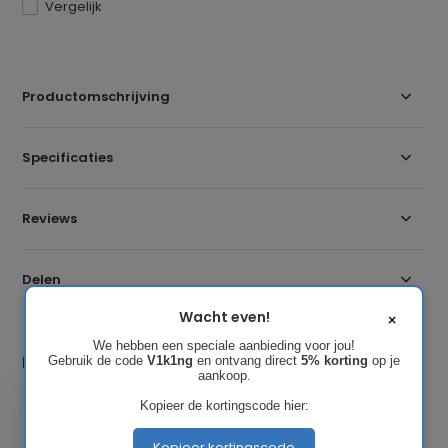
Vergelijk
Productomschrijving
Specificaties
Reviews
Delen
Wacht even!
×
We hebben een speciale aanbieding voor jou!
Laatst bekeken
Gebruik de code
V1k1ng
en ontvang direct
5% korting
op je
aankoop.
Kopieer de kortingscode hier:
Kopieer kortingscode