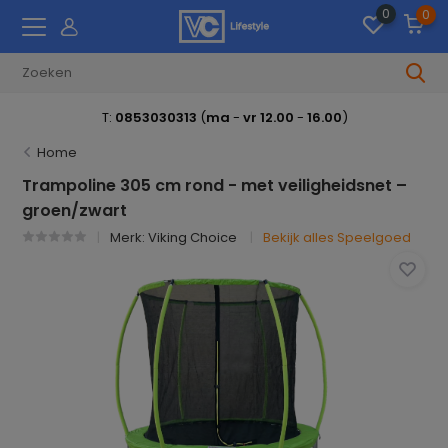
0
0
T:
0853030313
(
ma
-
vr 12.00
-
16.00
)
Home
Trampoline 305 cm rond - met veiligheidsnet –
groen/zwart
Merk:
Viking Choice
Bekijk alles Speelgoed