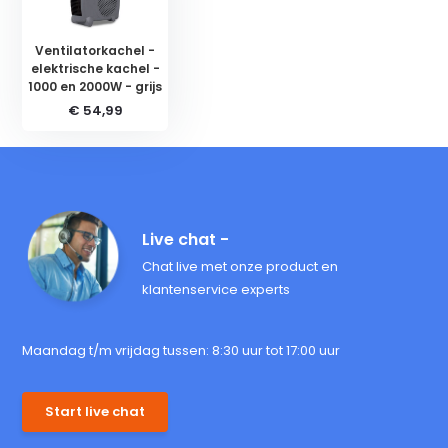
Ventilatorkachel -
elektrische kachel -
1000 en 2000W - grijs
€ 54,99
Live chat -
Chat live met onze product en
klantenservice experts
Maandag t/m vrijdag tussen: 8:30 uur tot 17:00 uur
Start live chat