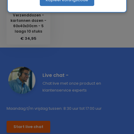
Verzenddozen -
kartonnen dozen -
60x40x30cm - 5
laags 10 stuks
€ 34,95
Live chat -
Chat live met onze product en
klantenservice experts
Maandag t/m vrijdag tussen: 8:30 uur tot 17:00 uur
Start live chat