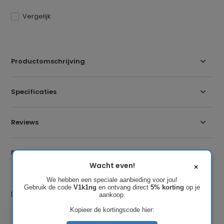
Vergelijk
Productomschrijving
Specificaties
Reviews
Delen
Wacht even!
×
We hebben een speciale aanbieding voor jou!
Gebruik de code
V1k1ng
en ontvang direct
5% korting
op je
Laatst bekeken
aankoop.
Kopieer de kortingscode hier: