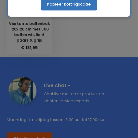
Kopieer kortingscode
Vierkante ballenbak
120x120 cm met 600
ballen wit, licht
paars & grijs
€ 181,95
Live chat -
Chat live met onze product en
klantenservice experts
Maandag t/m vrijdag tussen: 8:30 uur tot 17:00 uur