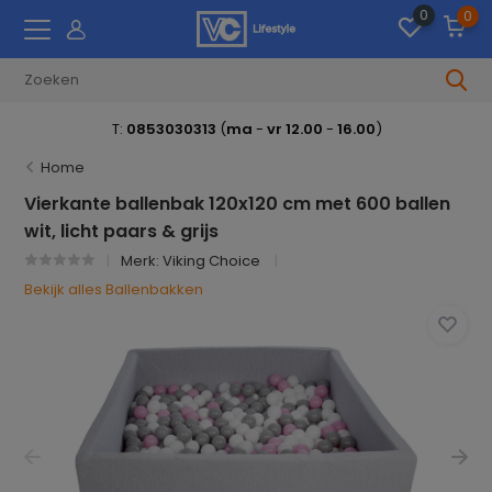
0
0
T:
0853030313
(
ma
-
vr 12.00
-
16.00
)
Home
Vierkante ballenbak 120x120 cm met 600 ballen
wit, licht paars & grijs
Merk:
Viking Choice
Bekijk alles Ballenbakken