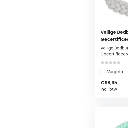
Veilige Be
Gecertific
voor Baby
Veilige Bedb
Gecertificeer
Vergelijk
€98,95
Incl. btw