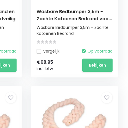
and en
Wasbare Bedbumper 3,5m -
dveilig
Zachte Katoenen Bedrand voor
Kinderbed
en
Wasbare Bedbumper 3,5m - Zachte
Katoenen Bedrand...
voorraad
Vergelijk
Op voorraad
€98,95
ijken
Bekijken
Incl. btw