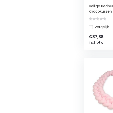
Lichtroze
Veilige Bedb
Knoopkussen 3
Vergelijk
€87,88
Incl. btw