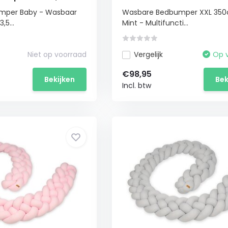
Ledikantbeschermer
umper Baby - Wasbaar
Wasbare Bedbumper XXL 350
,5...
Mint - Multifuncti...
Niet op voorraad
Vergelijk
Op 
€98,95
Bekijken
Bek
Incl. btw