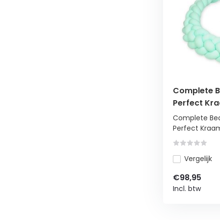
Complete B
Perfect Kr
Ledikantbe
Complete Bed
Perfect Kraa
Vergelijk
€98,95
Incl. btw