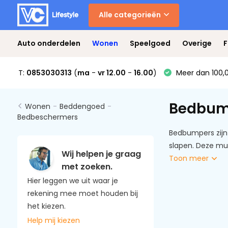
Alle categorieën
Auto onderdelen
Wonen
Speelgoed
Overige
F
T:
0853030313
(
ma
-
vr 12.00
-
16.00
)
Meer dan 100,0
Bedbum
Wonen
-
Beddengoed
-
Bedbeschermers
Bedbumpers zijn
slapen. Deze mul
Wij helpen je graag
Toon meer
met zoeken.
Hier leggen we uit waar je
rekening mee moet houden bij
het kiezen.
Help mij kiezen