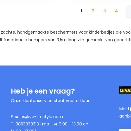
1
2
3
4
 zachte, handgemaakte beschermers voor kinderbedjes die voork
tifunctionele bumpers van 3,5m lang zijn gemaakt van gecertific
Heb je een vraag?
Onze klantenservice staat voor u klaar:
Meld 
aanbi
E:
sales@vc-lifestyle.com
T: 0853030313 (ma - vr 9.00 - 13.00 en