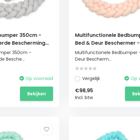
dbumper 350cm -
Multifunctionele Bedbum
eerde Bescherming
Bed & Deur Beschermer -
bed
Perzikkleur
umper 350cm -
Multifunctionele Bedbumper 
de Besche...
Deur Bescherm...
Op voorraad
Vergelijk
Op 
€98,95
Bekijken
Bek
Incl. btw