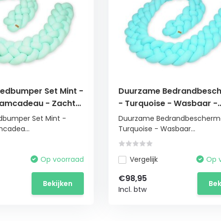
edbumper Set Mint -
Duurzame Bedrandbesc
aamcadeau - Zachte
- Turquoise - Wasbaar -
scherming
Handgemaakt - 350 cm
bumper Set Mint -
Duurzame Bedrandbescherme
mcadea...
Turquoise - Wasbaar...
Op voorraad
Vergelijk
Op 
€98,95
Bekijken
Bek
Incl. btw