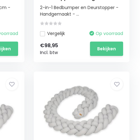
3,5 meter
cm -
2-in-1 Bedbumper en Deurstopper -
Handgemaakt - ...
voorraad
Vergelijk
Op voorraad
€98,95
ijken
Bekijken
Incl. btw