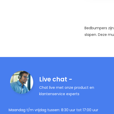
Bedbumpers zijn
slapen. Deze mul
Live chat -
Chat live met onze product en
klantenservice experts
Maandag t/m vrijdag tussen: 8:30 uur tot 17:00 uur