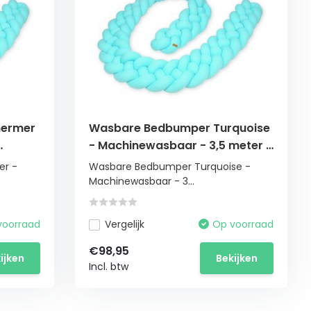
hermer
Wasbare Bedbumper Turquoise
- Machinewasbaar - 3,5 meter -
Zacht Katoen
r -
Wasbare Bedbumper Turquoise -
Machinewasbaar - 3...
voorraad
Vergelijk
Op voorraad
€98,95
ijken
Bekijken
Incl. btw