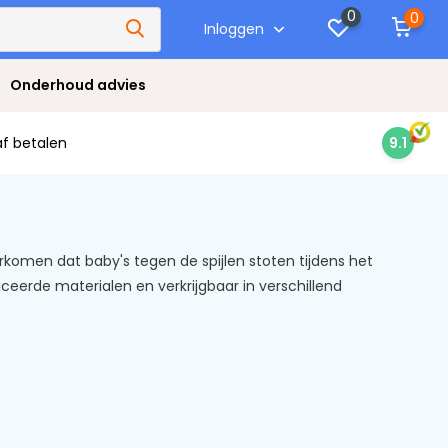
0
0
Inloggen
Onderhoud advies
af betalen
9.1
omen dat baby's tegen de spijlen stoten tijdens het
eerde materialen en verkrijgbaar in verschillend