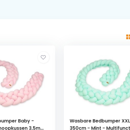
dbumper Baby -
Wasbare Bedbumper XX
noopkussen 3,5m
350cm - Mint - Multifunc