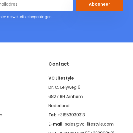
Abonneer
 hier de wettelijke beperkingen
Contact
VC Lifestyle
Dr. C. Lelyweg 6
6827 BH Arnhem
Nederland
en
Tel:
+31853030313
E-mail:
sales@vc-lifestyle.com