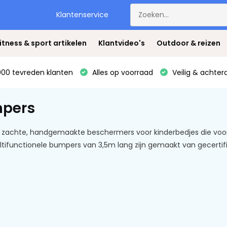
Klantenservice
itness & sport artikelen
Klantvideo's
Outdoor & reizen
00 tevreden klanten
Alles op voorraad
Veilig & achter
pers
 zachte, handgemaakte beschermers voor kinderbedjes die voork
tifunctionele bumpers van 3,5m lang zijn gemaakt van gecertific