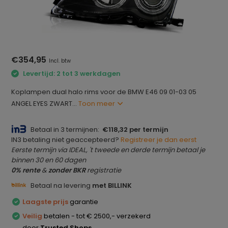
€354,95
Incl. btw
Levertijd: 2 tot 3 werkdagen
Koplampen dual halo rims voor de BMW E46 09 01-03 05
ANGEL EYES ZWART...
Toon meer
Betaal in 3 termijnen:
€118,32 per termijn
IN3 betaling niet geaccepteerd?
Registreer je dan eerst
Eerste termijn via IDEAL, 't tweede en derde termijn betaal je
binnen 30 en 60 dagen
0% rente
&
zonder BKR
registratie
Betaal na levering
met BILLINK
Laagste prijs
garantie
Veilig
betalen - tot € 2500,- verzekerd
door
Trusted Shops