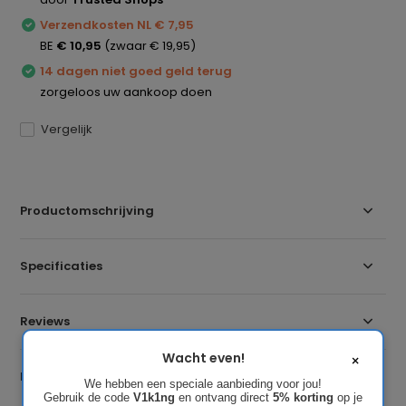
Verzendkosten NL € 7,95
BE
€ 10,95
(zwaar € 19,95)
14 dagen niet goed geld terug
zorgeloos uw aankoop doen
Vergelijk
Productomschrijving
Specificaties
Reviews
Wacht even!
×
Delen
We hebben een speciale aanbieding voor jou!
Gebruik de code
V1k1ng
en ontvang direct
5% korting
op je