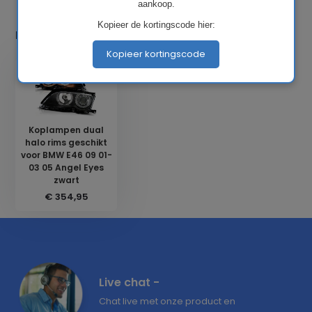
aankoop.
Kopieer de kortingscode hier:
Laatst bekeken
Kopieer kortingscode
Koplampen dual
halo rims geschikt
voor BMW E46 09 01-
03 05 Angel Eyes
zwart
€ 354,95
Live chat -
Chat live met onze product en