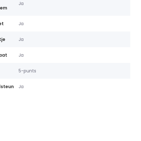
Ja
eem
et
Ja
tje
Ja
caat
Ja
5-punts
dsteun
Ja