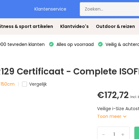
Klantenservice
itness & sport artikelen
Klantvideo's
Outdoor & reizen
00 tevreden klanten
Alles op voorraad
Veilig & achter
R129 Certificaat - Complete ISO
0-150cm
Vergelijk
€172,72
Incl.
Veilige i-Size Auto
Toon meer
-
+