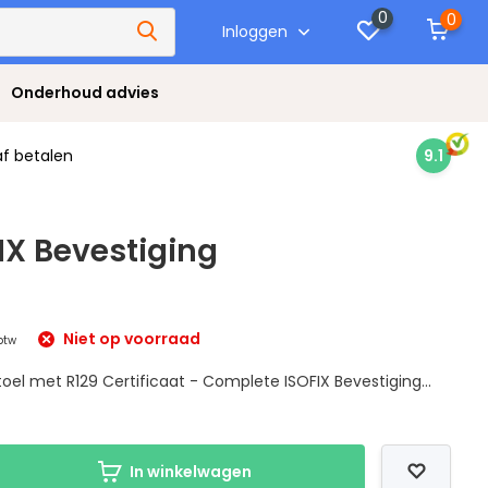
0
0
Inloggen
Onderhoud advies
af betalen
9.1
FIX Bevestiging
Niet op voorraad
 btw
stoel met R129 Certificaat - Complete ISOFIX Bevestiging...
In winkelwagen