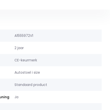
A1555972V1
2 jaar
CE-keurmerk
Autostoel i size
Standaard product
uning
Ja