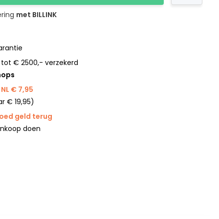
ering
met BILLINK
rantie
 tot € 2500,- verzekerd
hops
NL € 7,95
r € 19,95)
goed geld terug
ankoop doen