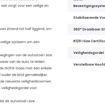
 wat zorgt voor een veilige en
Bevestigingssyst
Stabiliserende Vo
 van zittend tot half liggend, om
360° Draaibaar Zi
R129 I Size Certifi
 veilige systeem om een
Veiligheidsgordel
egingen van de autostoel i size
ssis van de auto te leiden.
Verstelbare Hoof
p de ISOFIX-basis met één enkele
ouder als kind gemakkelijker.
an de nieuwste veiligheidsnormen.
s veiligheidsgordel voor
at de autostoel i size