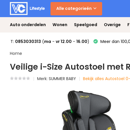
Alle categorieën
Auto onderdelen
Wonen
Speelgoed
Overige
F
T:
0853030313
(
ma
-
vr 12.00
-
16.00
)
Meer dan 100,0
Home
Veilige i-Size Autostoel met 
Merk:
SUMMER BABY
Bekijk alles Autostoel 