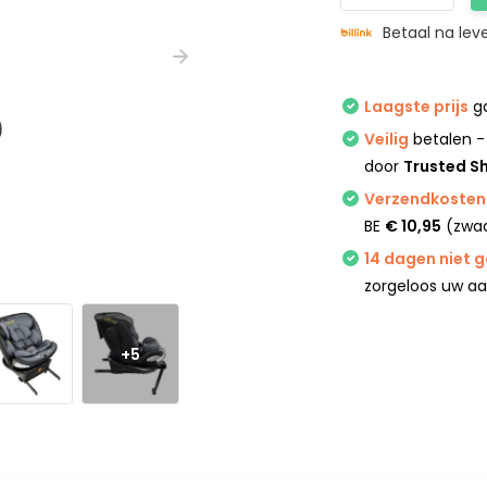
Betaal na lev
Laagste prijs
ga
Veilig
betalen -
door
Trusted S
Verzendkosten 
BE
€ 10,95
(zwaa
14 dagen niet 
zorgeloos uw a
+5