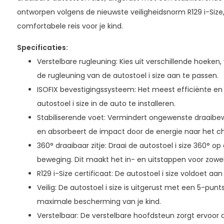
ontworpen volgens de nieuwste veiligheidsnorm R129 i-Size,
comfortabele reis voor je kind.
Specificaties:
Verstelbare rugleuning: Kies uit verschillende hoeken,
de rugleuning van de autostoel i size aan te passen.
ISOFIX bevestigingssysteem: Het meest efficiënte en
autostoel i size in de auto te installeren.
Stabiliserende voet: Vermindert ongewenste draaibew
en absorbeert de impact door de energie naar het cha
360° draaibaar zitje: Draai de autostoel i size 360° o
beweging. Dit maakt het in- en uitstappen voor zowel 
R129 i-Size certificaat: De autostoel i size voldoet a
Veilig: De autostoel i size is uitgerust met een 5-punt
maximale bescherming van je kind.
Verstelbaar: De verstelbare hoofdsteun zorgt ervoor d